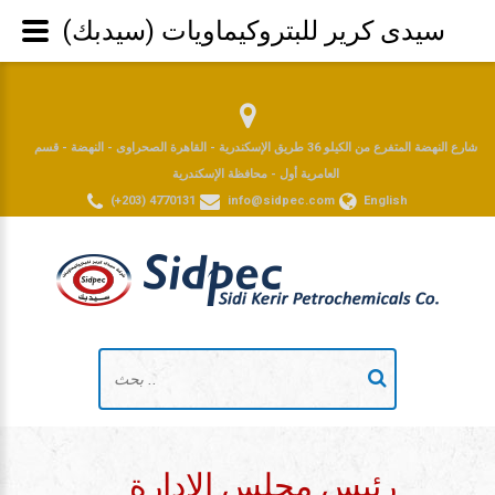
سيدى كرير للبتروكيماويات (سيدبك)
شارع النهضة المتفرع من الكيلو 36 طريق الإسكندرية - القاهرة الصحراوى - النهضة - قسم
العامرية أول - محافظة الإسكندرية
(+203) 4770131
info@sidpec.com
English
رئيس مجلس الإدارة