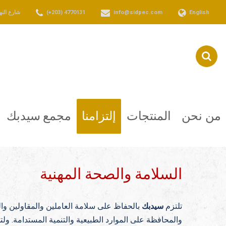
English
info@sidpec.com
(+203) 4770131
شارع النهضة المتفرع من الكيلو 36 
من نحن
المنتجات
إلتزامنا
مجمع سيدبك
السلامة والصحة المهنية
تلتزم
سيدبك
بالحفاظ على سلامة العاملين والمقاولين والز
والمحافظة على الموارد الطبيعية والتنمية المستدامة. و