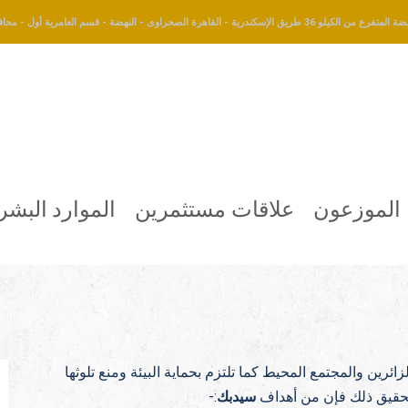
طريق الإسكندرية - القاهرة الصحراوى - النهضة - قسم العامرية أول - محافظة الإسكندرية
الموزعون
علاقات مستثمرين
الموارد البشر
ائرين والمجتمع المحيط كما تلتزم بحماية البيئة ومنع تلوثها
لتحقيق ذلك فإن من أهداف
سيدبك
:-