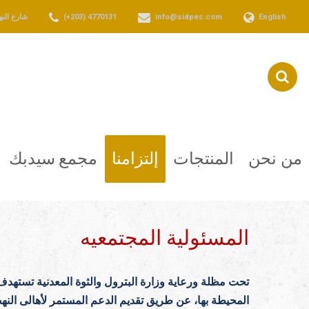
English
info@sidpec.com
(+203) 4770131
شارع النهضة المتفرع من الكيلو 36 
من نحن
المنتجات
إلتزامنا
مجمع سيدبك
المسئولية المجتمعيه
تحت مظلة ورعاية وزارة البترول والثوة المعدنية تستهدف
المحيطة بها، عن طريق تقديم الدعم المستمر لأهالى النهض