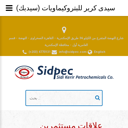
سيدى كرير للبتروكيماويات (سيدبك)
شارع النهضة المتفرع من الكيلو 36 طريق الإسكندرية - القاهرة الصحراوى - النهضة - قسم
العامرية أول - محافظة الإسكندرية
(+203) 4770131
info@sidpec.com
English
علاقات مستثمرين