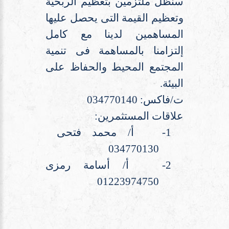
سنظل ملتزمين بتعظيم الربحية
وتعظيم القيمة التى يحصل عليها
المساهمين لدينا
مع كامل
إلتزامنا بالمساهمة فى تنمية
المجتمع المحيط والحفاظ على
البيئة.
ت/فاكس: 034770140
علاقات المستثمرين:
1-
أ/ محمد فتحى
034770130
2-
أ/ أسامة رمزى
01223974750