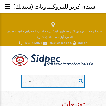
سيدى كرير للبتروكيماويات (سيدبك)
شارع النهضة المتفرع من الكيلو 36 طريق الإسكندرية - القاهرة الصحراوى - النهضة - قسم
العامرية أول - محافظة الإسكندرية
(+203) 4770131
info@sidpec.com
English
توزيعات