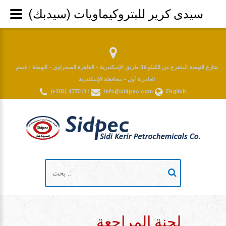
سيدى كرير للبتروكيماويات (سيدبك)
شارع النهضة المتفرع من الكيلو 36 طريق الإسكندرية - القاهرة الصحراوى - النهضة - قسم
العامرية أول - محافظة الإسكندرية
(+203) 4770131
info@sidpec.com
English
لجنة المراجعة